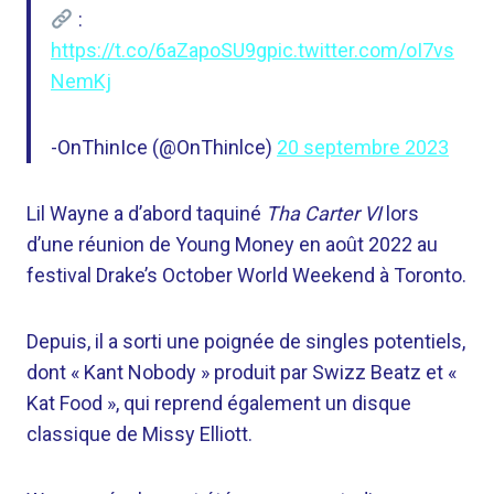
:
https://t.co/6aZapoSU9g
pic.twitter.com/oI7vs
NemKj
-OnThinIce (@OnThinlce)
20 septembre 2023
Lil Wayne a d’abord taquiné
Tha Carter VI
lors
d’une réunion de Young Money en août 2022 au
festival Drake’s October World Weekend à Toronto.
Depuis, il a sorti une poignée de singles potentiels,
dont « Kant Nobody » produit par Swizz Beatz et «
Kat Food », qui reprend également un disque
classique de Missy Elliott.