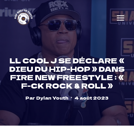
Skip
to
content
LL COOL J SE DÉCLARE «
DIEU DU HIP-HOP » DANS
FIRE NEW FREESTYLE : «
F-CK ROCK & ROLL »
Par
Dylan Youth
4 août 2023