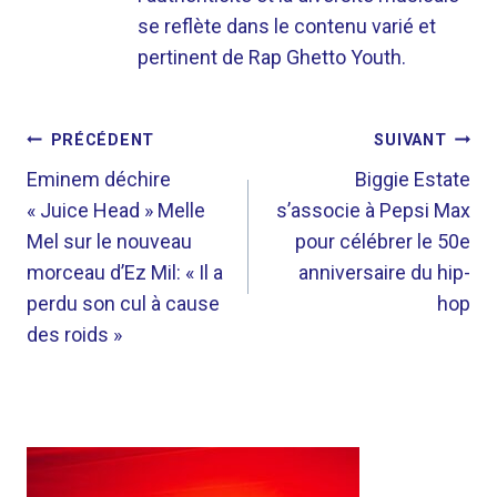
se reflète dans le contenu varié et
pertinent de Rap Ghetto Youth.
NAVIGATION
PRÉCÉDENT
SUIVANT
DE
Eminem déchire
Biggie Estate
« Juice Head » Melle
s’associe à Pepsi Max
L’ARTICLE
Mel sur le nouveau
pour célébrer le 50e
morceau d’Ez Mil: « Il a
anniversaire du hip-
perdu son cul à cause
hop
des roids »