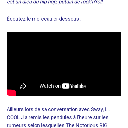
est un dieu du hip hop, putain de rock’n’roll.
Écoutez le morceau ci-dessous :
Ailleurs lors de sa conversation avec Sway, LL
COOL J a remis les pendules à l’heure sur les
rumeurs selon lesquelles The Notorious BIG