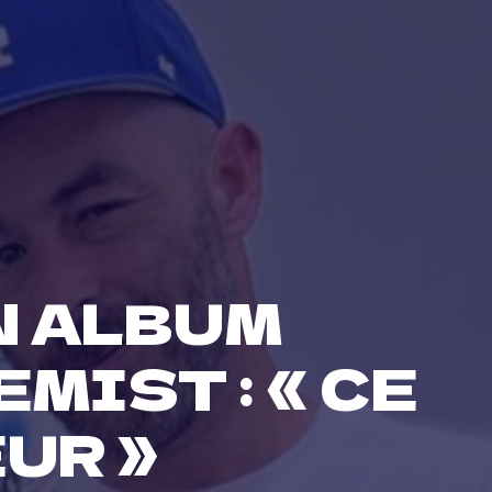
N ALBUM
MIST : « CE
UR »