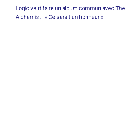
NAVIGATION
Logic veut faire un album commun avec The
DE
Alchemist : « Ce serait un honneur »
L’ARTICLE