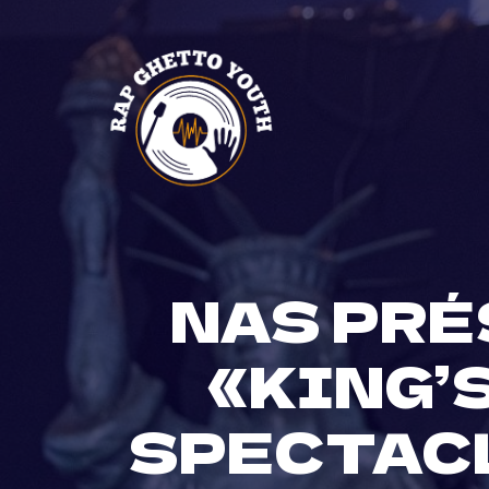
Skip
to
content
NAS PRÉ
«KING’
SPECTACL