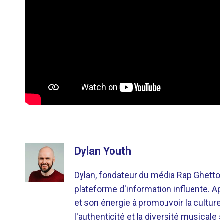
Dylan Youth
Dylan, fondateur du média Rap Ghetto
plateforme d'information influente. A
et son énergie à promouvoir la cultu
l'authenticité et la diversité musicale