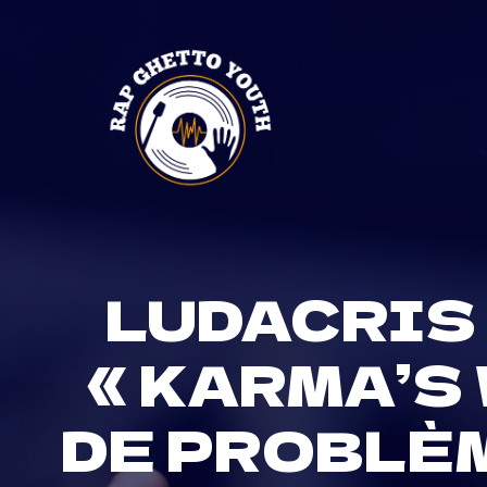
Skip
to
content
LUDACRIS 
« KARMA’S
DE PROBLÈ