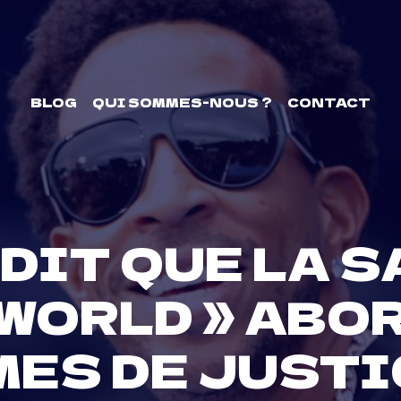
BLOG
QUI SOMMES-NOUS ?
CONTACT
DIT QUE LA S
 WORLD » ABO
MES DE JUSTI