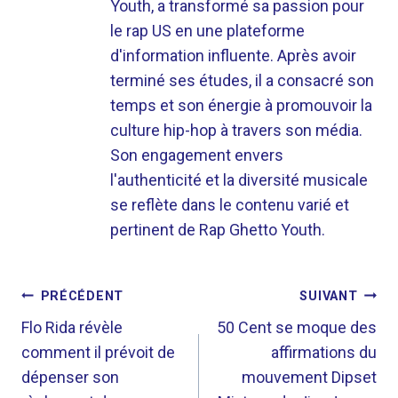
Youth, a transformé sa passion pour
le rap US en une plateforme
d'information influente. Après avoir
terminé ses études, il a consacré son
temps et son énergie à promouvoir la
culture hip-hop à travers son média.
Son engagement envers
l'authenticité et la diversité musicale
se reflète dans le contenu varié et
pertinent de Rap Ghetto Youth.
NAVIGATION
PRÉCÉDENT
SUIVANT
DE
Flo Rida révèle
50 Cent se moque des
comment il prévoit de
affirmations du
L’ARTICLE
dépenser son
mouvement Dipset