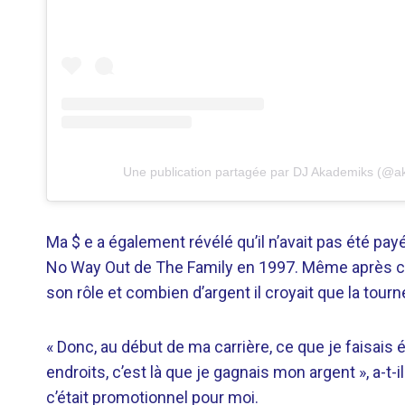
Une publication partagée par DJ Akademiks (@a
Ma $ e a également révélé qu’il n’avait pas été pay
No Way Out de The Family en 1997. Même après ce
son rôle et combien d’argent il croyait que la tourn
« Donc, au début de ma carrière, ce que je faisais ét
endroits, c’est là que je gagnais mon argent », a-t-i
c’était promotionnel pour moi.