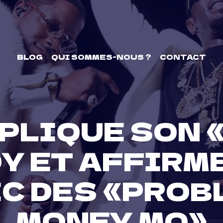
BLOG
QUI SOMMES-NOUS ?
CONTACT
XPLIQUE SON
Y ET AFFIRME
EC DES «PROB
MONEY MO»