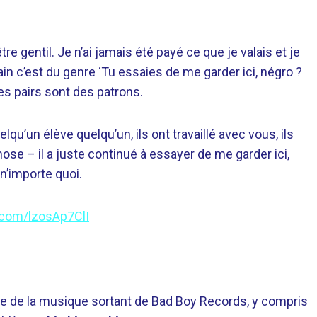
tre gentil. Je n’ai jamais été payé ce que je valais et je
dain c’est du genre ‘Tu essaies de me garder ici, négro ?
es pairs sont des patrons.
lqu’un élève quelqu’un, ils ont travaillé avec vous, ils
ose – il a juste continué à essayer de me garder ici,
 n’importe quoi.
r.com/lzosAp7ClI
rtie de la musique sortant de Bad Boy Records, y compris