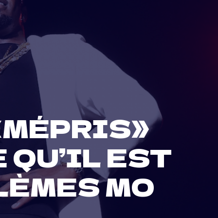
 «MÉPRIS»
 QU’IL EST
LÈMES MO