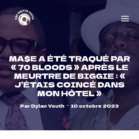
Skip
to
content
MA$E A ÉTÉ TRAQUÉ PAR
« 70 BLOODS » APRÈS LE
MEURTRE DE BIGGIE : «
J’ÉTAIS COINCÉ DANS
MON HÔTEL »
Par
Dylan Youth
10 octobre 2023