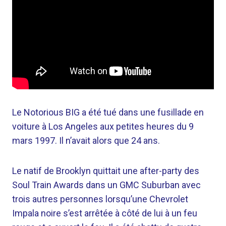
Le Notorious BIG a été tué dans une fusillade en
voiture à Los Angeles aux petites heures du 9
mars 1997. Il n’avait alors que 24 ans.
Le natif de Brooklyn quittait une after-party des
Soul Train Awards dans un GMC Suburban avec
trois autres personnes lorsqu’une Chevrolet
Impala noire s’est arrêtée à côté de lui à un feu