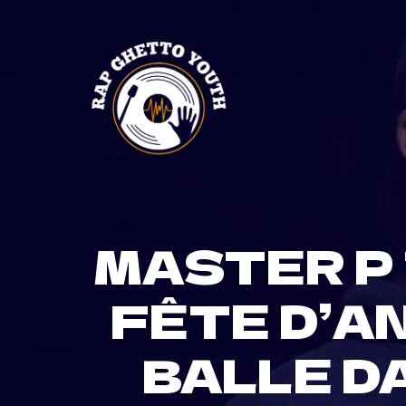
Skip
to
content
MASTER P
FÊTE D’A
BALLE D