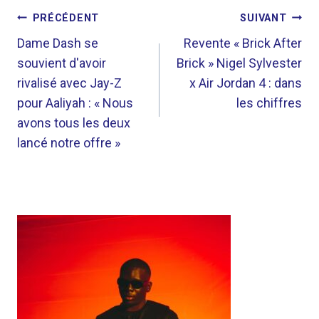
NAVIGATION
PRÉCÉDENT
SUIVANT
DE
Dame Dash se
Revente « Brick After
souvient d'avoir
Brick » Nigel Sylvester
L’ARTICLE
rivalisé avec Jay-Z
x Air Jordan 4 : dans
pour Aaliyah : « Nous
les chiffres
avons tous les deux
lancé notre offre »