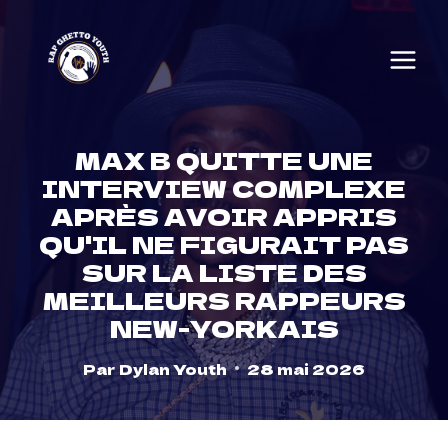
Skip
to
content
MAX B QUITTE UNE
INTERVIEW COMPLEXE
APRÈS AVOIR APPRIS
QU'IL NE FIGURAIT PAS
SUR LA LISTE DES
MEILLEURS RAPPEURS
NEW-YORKAIS
Par
Dylan Youth
28 mai 2026