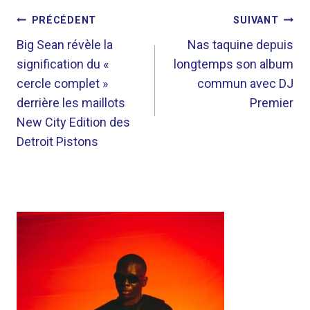
NAVIGATION
PRÉCÉDENT
SUIVANT
DE
Big Sean révèle la
Nas taquine depuis
signification du «
longtemps son album
L’ARTICLE
cercle complet »
commun avec DJ
derrière les maillots
Premier
New City Edition des
Detroit Pistons