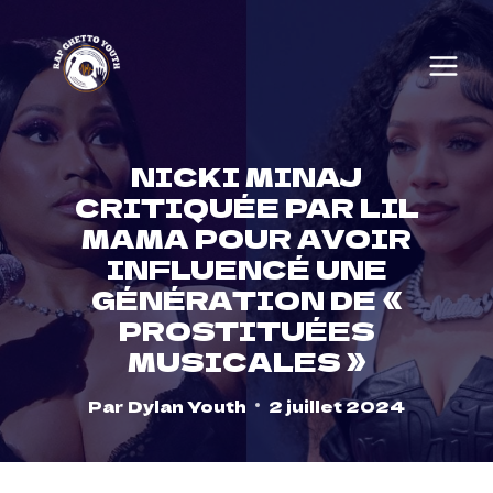
Skip
to
content
NICKI MINAJ
CRITIQUÉE PAR LIL
MAMA POUR AVOIR
INFLUENCÉ UNE
GÉNÉRATION DE «
PROSTITUÉES
MUSICALES »
Par
Dylan Youth
2 juillet 2024