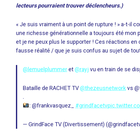
lecteurs pourraient trouver déclencheurs.)
« Je suis vraiment à un point de rupture ! » a-t-il
une richesse générationnelle a toujours été mon p
et je ne peux plus le supporter ! Ces réactions en
fausse réalité / que je suis confus au sujet de tout
@lemuelplummer
et
@rayj
vu en train de se disp
Bataille de RACHET TV
@thezeusnetwork
vs @t
.
: @frankvasquez_
#grindfacetv
pic.twitter
— GrindFace TV (Divertissement) (@grindfacet