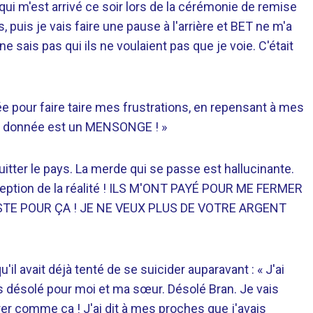
 qui m'est arrivé ce soir lors de la cérémonie de remise
s, puis je vais faire une pause à l'arrière et BET ne m'a
e sais pas qui ils ne voulaient pas que je voie. C'était
urnée pour faire taire mes frustrations, en repensant à mes
st donnée est un MENSONGE ! »
quitter le pays. La merde qui se passe est hallucinante.
erception de la réalité ! ILS M'ONT PAYÉ POUR ME FERMER
TESTE POUR ÇA ! JE NE VEUX PLUS DE VOTRE ARGENT
l avait déjà tenté de se suicider auparavant : « J'ai
uis désolé pour moi et ma sœur. Désolé Bran. Je vais
irer comme ça ! J'ai dit à mes proches que j'avais