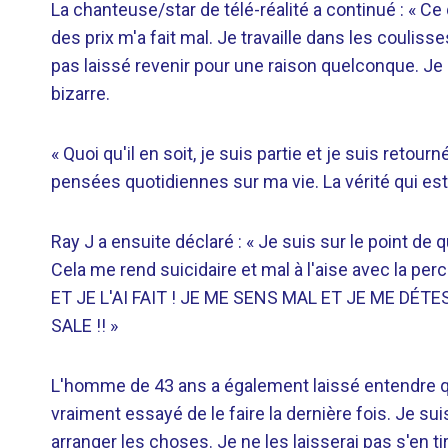
La chanteuse/star de télé-réalité a continué : « Ce
des prix m'a fait mal. Je travaille dans les coulisse
pas laissé revenir pour une raison quelconque. Je n
bizarre.
« Quoi qu'il en soit, je suis partie et je suis reto
pensées quotidiennes sur ma vie. La vérité qui e
Ray J a ensuite déclaré : « Je suis sur le point de 
Cela me rend suicidaire et mal à l'aise avec la p
ET JE L'AI FAIT ! JE ME SENS MAL ET JE ME DÉ
SALE !! »
L'homme de 43 ans a également laissé entendre qu'i
vraiment essayé de le faire la dernière fois. Je s
arranger les choses. Je ne les laisserai pas s'en t