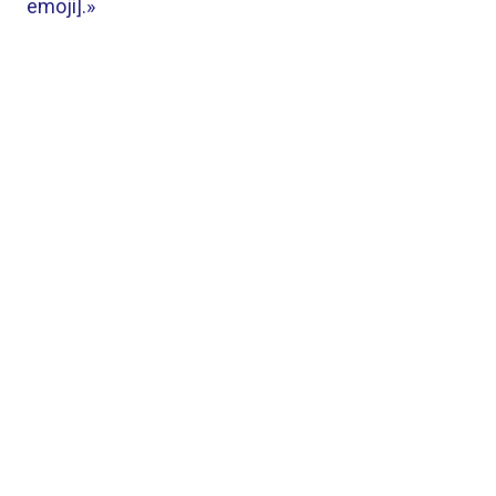
emoji].»