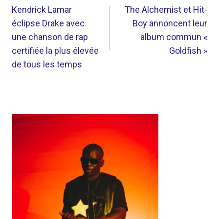
DE
Kendrick Lamar
The Alchemist et Hit-
éclipse Drake avec
Boy annoncent leur
L’ARTICLE
une chanson de rap
album commun «
certifiée la plus élevée
Goldfish »
de tous les temps