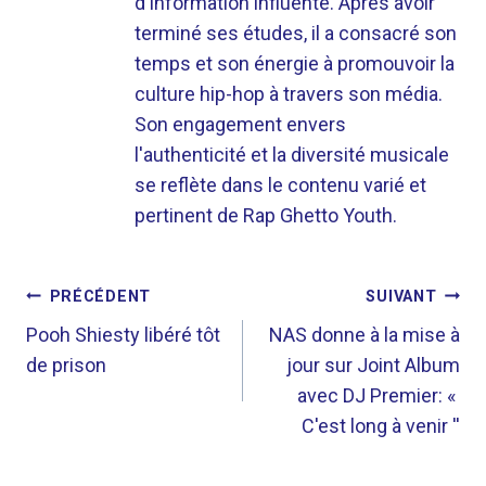
d'information influente. Après avoir
terminé ses études, il a consacré son
temps et son énergie à promouvoir la
culture hip-hop à travers son média.
Son engagement envers
l'authenticité et la diversité musicale
se reflète dans le contenu varié et
pertinent de Rap Ghetto Youth.
NAVIGATION
PRÉCÉDENT
SUIVANT
DE
Pooh Shiesty libéré tôt
NAS donne à la mise à
de prison
jour sur Joint Album
L’ARTICLE
avec DJ Premier: «
C'est long à venir ''