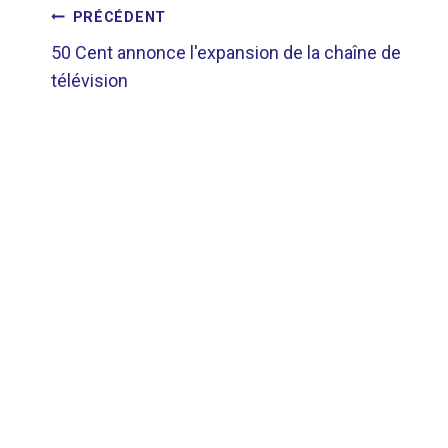
NAVIGATION
PRÉCÉDENT
50 Cent annonce l'expansion de la chaîne de
DE
télévision
L’ARTICLE