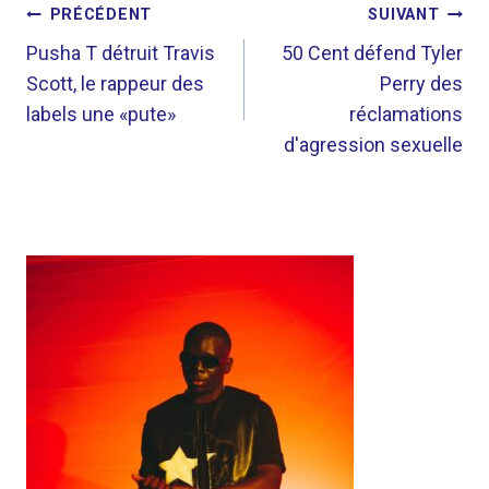
NAVIGATION
PRÉCÉDENT
SUIVANT
DE
Pusha T détruit Travis
50 Cent défend Tyler
Scott, le rappeur des
Perry des
L’ARTICLE
labels une «pute»
réclamations
d'agression sexuelle