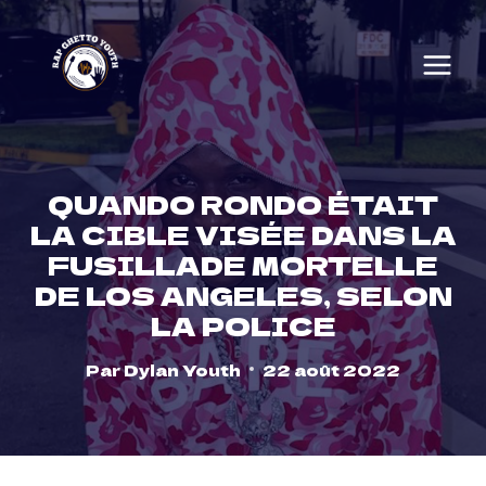
Skip
to
content
QUANDO RONDO ÉTAIT
LA CIBLE VISÉE DANS LA
FUSILLADE MORTELLE
DE LOS ANGELES, SELON
LA POLICE
Par
Dylan Youth
22 août 2022