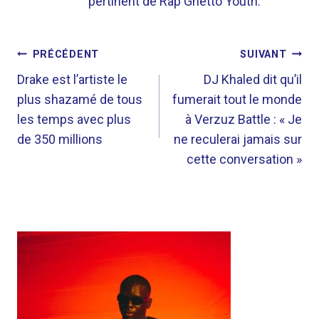
pertinent de Rap Ghetto Youth.
NAVIGATION
PRÉCÉDENT
SUIVANT
DE
Drake est l’artiste le
DJ Khaled dit qu’il
plus shazamé de tous
fumerait tout le monde
L’ARTICLE
les temps avec plus
à Verzuz Battle : « Je
de 350 millions
ne reculerai jamais sur
cette conversation »