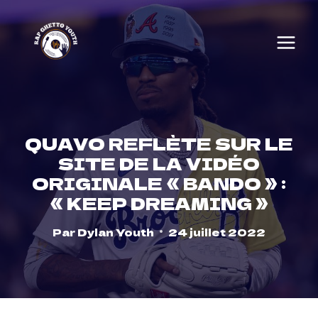
Skip
to
content
QUAVO REFLÈTE SUR LE
SITE DE LA VIDÉO
ORIGINALE « BANDO » :
« KEEP DREAMING »
Par
Dylan Youth
24 juillet 2022