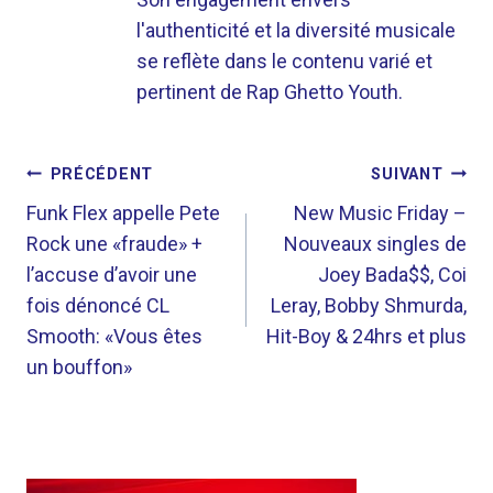
l'authenticité et la diversité musicale
se reflète dans le contenu varié et
pertinent de Rap Ghetto Youth.
NAVIGATION
PRÉCÉDENT
SUIVANT
DE
Funk Flex appelle Pete
New Music Friday –
Rock une «fraude» +
Nouveaux singles de
L’ARTICLE
l’accuse d’avoir une
Joey Bada$$, Coi
fois dénoncé CL
Leray, Bobby Shmurda,
Smooth: «Vous êtes
Hit-Boy & 24hrs et plus
un bouffon»