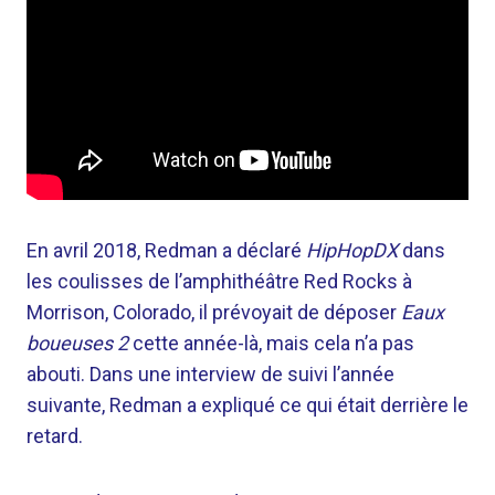
En avril 2018, Redman a déclaré
HipHopDX
dans
les coulisses de l’amphithéâtre Red Rocks à
Morrison, Colorado, il prévoyait de déposer
Eaux
boueuses 2
cette année-là, mais cela n’a pas
abouti. Dans une interview de suivi l’année
suivante, Redman a expliqué ce qui était derrière le
retard.