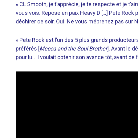
« CL Smooth, je t’apprécie, je te respecte et je t’a
vous vois. Repose en paix Heavy D […] Pete Rock po
déchirer ce soir. Oui! Ne vous méprenez pas sur 
« Pete Rock est l’un des 5 plus grands producteurs
préférés [
Mecca and the Soul Brother
]. Avant le 
pour lui. Il voulait obtenir son avance tôt, avant d