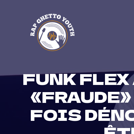
Skip
to
content
FUNK FLEX
«FRAUDE» 
FOIS DÉN
ÊT