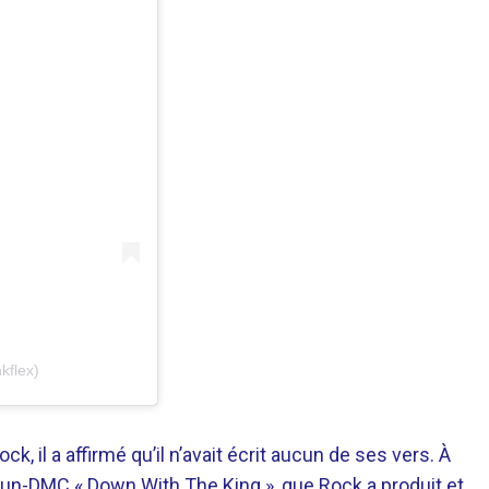
kflex)
ck, il a affirmé qu’il n’avait écrit aucun de ses vers. À
 Run-DMC « Down With The King », que Rock a produit et