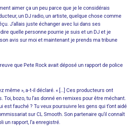
iment aimer ça un peu parce que je le considérais
ucteur, un DJ radio, un artiste, quelque chose comme
éçu. J’allais juste échanger avec lui dans ses
 dire quelle personne pourrie je suis et un DJ et je
er son avis sur moi et maintenant je prends ma tribune
a preuve que Pete Rock avait déposé un rapport de police
z même », a-t-il déclaré. « […] Ces producteurs ont
s. Toi, bozo, tu l’as donné en remixes pour être méchant.
 est fauché ? Tu veux poursuivre les gens qui t’ont aidé
ommissariat sur CL Smooth. Son partenaire qu’il connaît
 un rapport, l’a enregistré.