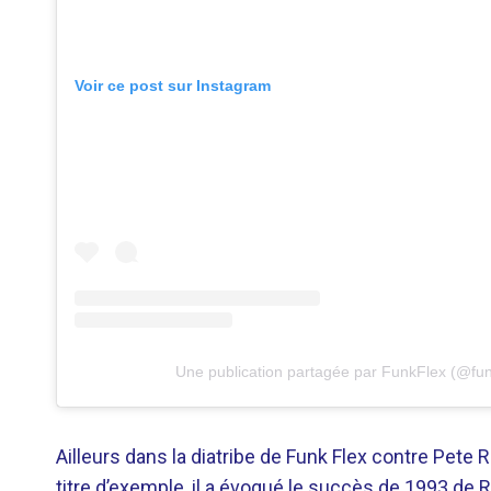
Voir ce post sur Instagram
Une publication partagée par FunkFlex (@fun
Ailleurs dans la diatribe de Funk Flex contre Pete Ro
titre d’exemple, il a évoqué le succès de 1993 de