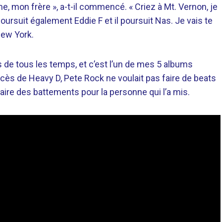
ime, mon frère », a-t-il commencé. « Criez à Mt. Vernon, je
ursuit également Eddie F et il poursuit Nas. Je vais te
New York.
 de tous les temps, et c’est l’un de mes 5 albums
décès de Heavy D, Pete Rock ne voulait pas faire de beats
e faire des battements pour la personne qui l’a mis.