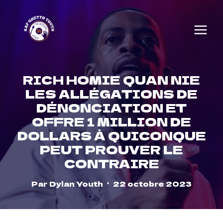
Skip
to
content
RICH HOMIE QUAN NIE
LES ALLÉGATIONS DE
DÉNONCIATION ET
OFFRE 1 MILLION DE
DOLLARS À QUICONQUE
PEUT PROUVER LE
CONTRAIRE
Par
Dylan Youth
22 octobre 2023