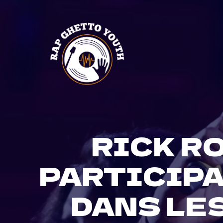
Skip
to
content
RICK R
PARTICIPA
DANS LE