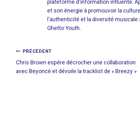
plateforme d'information influente. A
et son énergie à promouvoir la cultu
l'authenticité et la diversité musicale
Ghetto Youth.
NAVIGATION
PRÉCÉDENT
Chris Brown espère décrocher une collaboration
DE
avec Beyoncé et dévoile la tracklist de « Breezy »
L’ARTICLE