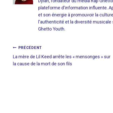
Dylan, fondateur du média Rap Ghetto
plateforme d'information influente. A
et son énergie à promouvoir la cultu
l'authenticité et la diversité musicale
Ghetto Youth.
NAVIGATION
PRÉCÉDENT
La mère de Lil Keed arrête les « mensonges » sur
DE
la cause de la mort de son fils
L’ARTICLE