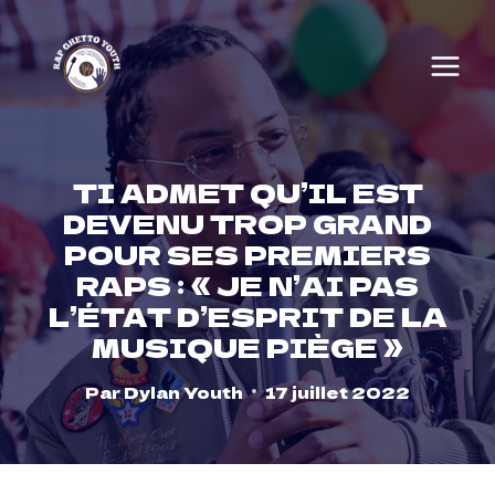
Skip
to
content
TI ADMET QU’IL EST
DEVENU TROP GRAND
POUR SES PREMIERS
RAPS : « JE N’AI PAS
L’ÉTAT D’ESPRIT DE LA
MUSIQUE PIÈGE »
Par
Dylan Youth
17 juillet 2022