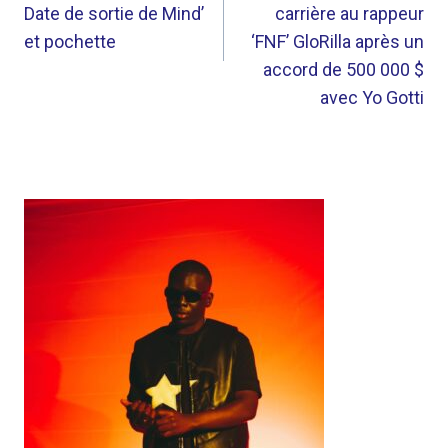
L’ARTICLE
Date de sortie de Mind’
carrière au rappeur
et pochette
‘FNF’ GloRilla après un
accord de 500 000 $
avec Yo Gotti