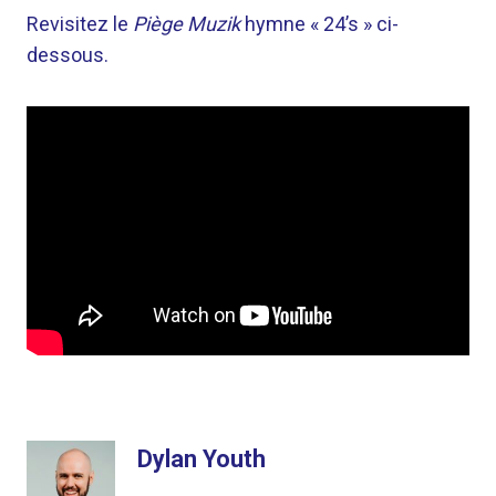
Revisitez le
Piège Muzik
hymne « 24’s » ci-
dessous.
Dylan Youth