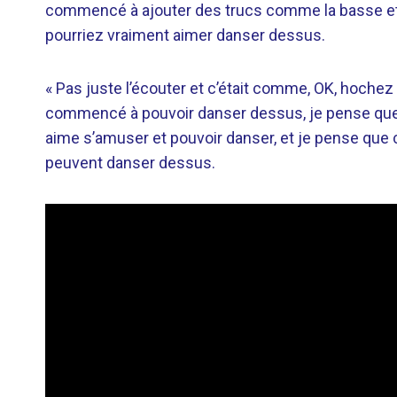
commencé à ajouter des trucs comme la basse et 
pourriez vraiment aimer danser dessus.
« Pas juste l’écouter et c’était comme, OK, hochez l
commencé à pouvoir danser dessus, je pense que 
aime s’amuser et pouvoir danser, et je pense que c
peuvent danser dessus.