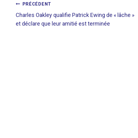
NAVIGATION
PRÉCÉDENT
Charles Oakley qualifie Patrick Ewing de « lâche »
DE
et déclare que leur amitié est terminée
L’ARTICLE