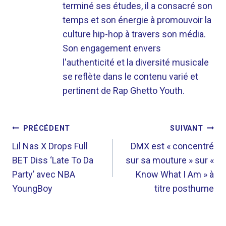
terminé ses études, il a consacré son
temps et son énergie à promouvoir la
culture hip-hop à travers son média.
Son engagement envers
l'authenticité et la diversité musicale
se reflète dans le contenu varié et
pertinent de Rap Ghetto Youth.
NAVIGATION
PRÉCÉDENT
SUIVANT
DE
Lil Nas X Drops Full
DMX est « concentré
BET Diss ‘Late To Da
sur sa mouture » sur «
L’ARTICLE
Party’ avec NBA
Know What I Am » à
YoungBoy
titre posthume