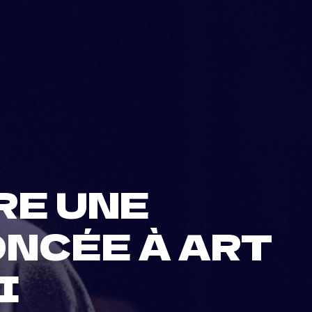
RE UNE
NCÉE À ART
I