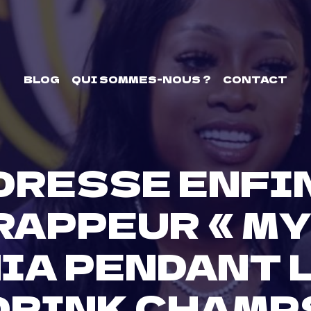
BLOG
QUI SOMMES-NOUS ?
CONTACT
DRESSE ENFI
RAPPEUR « M
HIA PENDANT 
DRINK CHAMP