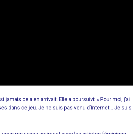
 jamais cela en arrivait. Elle a poursuivi: « Pour moi, j’ai
ses dans ce jeu. Je ne suis pas venu d’Internet… Je suis
e – vous me voyez vraiment avec les artistes féminines