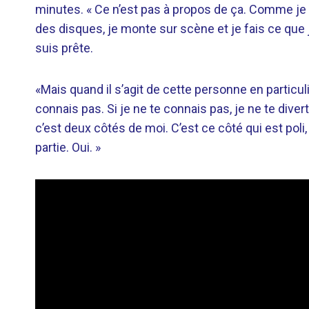
minutes. « Ce n’est pas à propos de ça. Comme je l’
des disques, je monte sur scène et je fais ce que j
suis prête.
«Mais quand il s’agit de cette personne en particul
connais pas. Si je ne te connais pas, je ne te diver
c’est deux côtés de moi. C’est ce côté qui est poli, 
partie. Oui. »