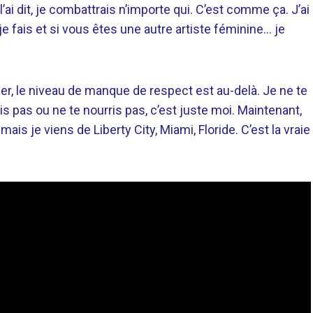
ai dit, je combattrais n’importe qui. C’est comme ça. J’ai
e fais et si vous êtes une autre artiste féminine… je
ier, le niveau de manque de respect est au-delà. Je ne te
tis pas ou ne te nourris pas, c’est juste moi. Maintenant,
mais je viens de Liberty City, Miami, Floride. C’est la vraie