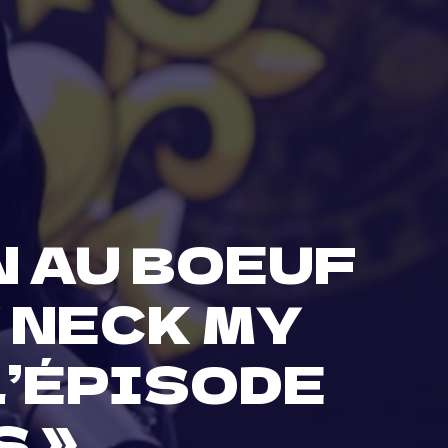
N AU BOEUF
Y NECK MY
L’ÉPISODE
S »