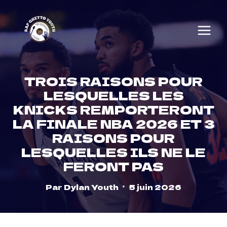
Skip
to
content
TROIS RAISONS POUR
LESQUELLES LES
KNICKS REMPORTERONT
LA FINALE NBA 2026 ET 3
RAISONS POUR
LESQUELLES ILS NE LE
FERONT PAS
Par
Dylan Youth
5 juin 2026