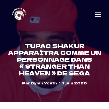
Skip
to
content
TUPAC SHAKUR
APPARAÎTRA COMME UN
PERSONNAGE DANS
« STRANGER THAN
HEAVEN » DE SEGA
Par
Dylan Youth
7 juin 2026