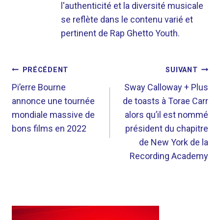
l'authenticité et la diversité musicale
se reflète dans le contenu varié et
pertinent de Rap Ghetto Youth.
NAVIGATION
PRÉCÉDENT
SUIVANT
DE
Pi’erre Bourne
Sway Calloway + Plus
annonce une tournée
de toasts à Torae Carr
L’ARTICLE
mondiale massive de
alors qu’il est nommé
bons films en 2022
président du chapitre
de New York de la
Recording Academy