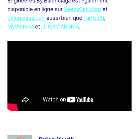
Engineered By Balenciaga est également
disponible en ligne sur
YeezyGap.com
et
Balenciaga.com
aussi bien que
Farfetch
,
Mytheresa
et
LUISAVIAROMA
.