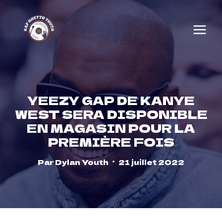
Skip
to
content
YEEZY GAP DE KANYE
WEST SERA DISPONIBLE
EN MAGASIN POUR LA
PREMIÈRE FOIS
Par
Dylan Youth
21 juillet 2022