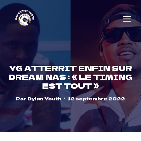
Skip
to
content
YG ATTERRIT ENFIN SUR
DREAM NAS : « LE TIMING
EST TOUT »
Par
Dylan Youth
12 septembre 2022