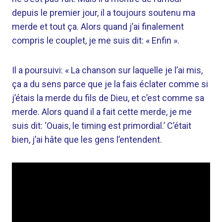
depuis le premier jour, il a toujours soutenu ma
merde et tout ça. Alors quand j’ai finalement
compris le couplet, je me suis dit: « Enfin ».
Il a poursuivi: « La chanson sur laquelle je l’ai mis,
ça a du sens parce que je la fais éclater comme si
j’étais la merde du fils de Dieu, et c’est comme sa
merde. Alors quand il a fait cette merde, je me
suis dit: ‘Ouais, le timing est primordial.’ C’était
bien, j’ai hâte que les gens l’entendent.