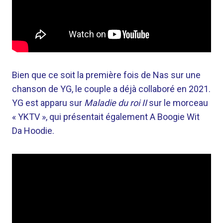
Bien que ce soit la première fois de Nas sur une
chanson de YG, le couple a déjà collaboré en 2021.
YG est apparu sur
Maladie du roi II
sur le morceau
« YKTV », qui présentait également A Boogie Wit
Da Hoodie.