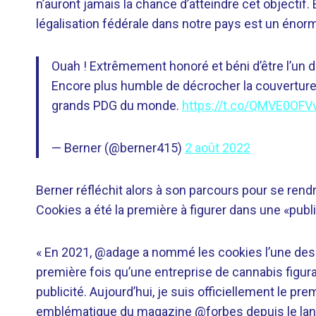
n’auront jamais la chance d’atteindre cet objectif
légalisation fédérale dans notre pays est un énor
Ouah ! Extrêmement honoré et béni d’être l’un d
Encore plus humble de décrocher la couvertur
grands PDG du monde.
https://t.co/QMVE0OFV
— Berner (@berner415)
2 août 2022
Berner réfléchit alors à son parcours pour se rend
Cookies a été la première à figurer dans une «publ
« En 2021, @adage a nommé les cookies l’une des ma
première fois qu’une entreprise de cannabis figurai
publicité. Aujourd’hui, je suis officiellement le pr
emblématique du magazine @forbes depuis le lance