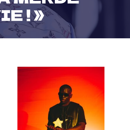
E ! »