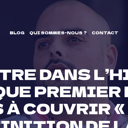
BLOG
QUI SOMMES-NOUS ?
CONTACT
TRE DANS L’H
QUE PREMIER 
À COUVRIR « 
FINITION DE 