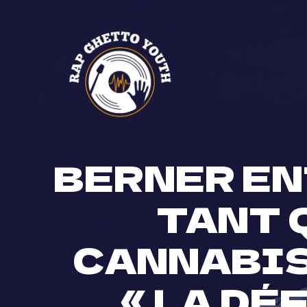
Skip
to
content
BERNER EN
TANT 
CANNABIS 
« LA DÉ