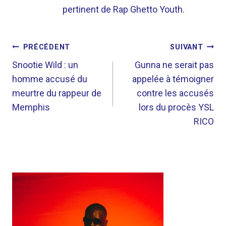
pertinent de Rap Ghetto Youth.
NAVIGATION
PRÉCÉDENT
SUIVANT
DE
Snootie Wild : un
Gunna ne serait pas
homme accusé du
appelée à témoigner
L’ARTICLE
meurtre du rappeur de
contre les accusés
Memphis
lors du procès YSL
RICO