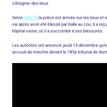
s’éloigner des lieux.
Selon
ABC13
, la police est arrivée sur les lieux 
vie après avoir été blessé par balle au cou. Il a re
hôpital voisin, où il a succombé à ses blessures.
Les autorités ont annoncé jeudi 15 décembre qu’e
accusé de meurtre devant le 185e tribunal de distric