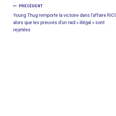
NAVIGATION
PRÉCÉDENT
Young Thug remporte la victoire dans l’affaire RIC
DE
alors que les preuves d’un raid « illégal » sont
rejetées
L’ARTICLE