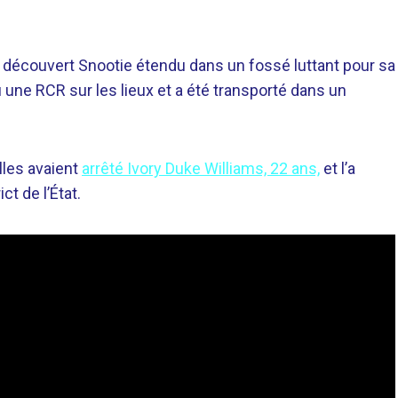
et a découvert Snootie étendu dans un fossé luttant pour sa
çu une RCR sur les lieux et a été transporté dans un
lles avaient
arrêté Ivory Duke Williams, 22 ans,
et l’a
t de l’État.