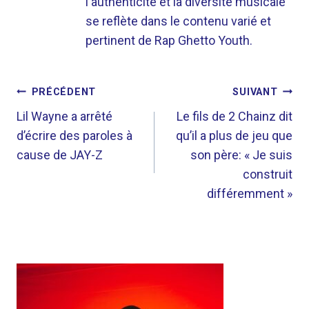
l'authenticité et la diversité musicale
se reflète dans le contenu varié et
pertinent de Rap Ghetto Youth.
NAVIGATION
PRÉCÉDENT
SUIVANT
DE
Lil Wayne a arrêté
Le fils de 2 Chainz dit
d’écrire des paroles à
qu’il a plus de jeu que
L’ARTICLE
cause de JAY-Z
son père: « Je suis
construit
différemment »