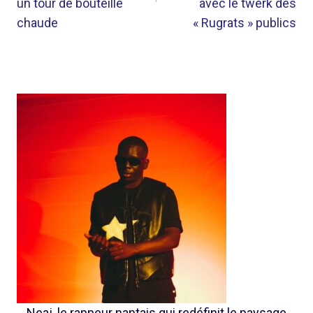
un tour de bouteille
avec le twerk des
chaude
« Rugrats » publics
Neaj, le rappeur nantais qui redéfinit le paysage