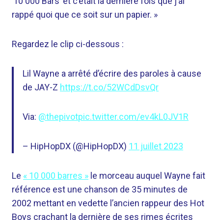
’10 000 Bars’ et c’était la dernière fois que j’ai
rappé quoi que ce soit sur un papier. »
Regardez le clip ci-dessous :
Lil Wayne a arrêté d’écrire des paroles à cause
de JAY-Z
https://t.co/52WCdDsvQr
Via:
@thepivot
pic.twitter.com/ev4kL0JV1R
– HipHopDX (@HipHopDX)
11 juillet 2023
Le
« 10 000 barres »
le morceau auquel Wayne fait
référence est une chanson de 35 minutes de
2002 mettant en vedette l’ancien rappeur des Hot
Boys crachant la dernière de ses rimes écrites