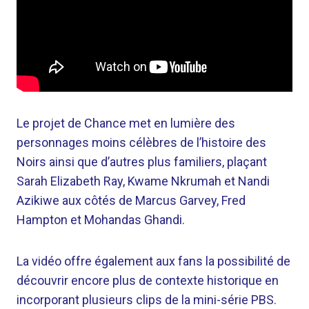
Le projet de Chance met en lumière des
personnages moins célèbres de l’histoire des
Noirs ainsi que d’autres plus familiers, plaçant
Sarah Elizabeth Ray, Kwame Nkrumah et Nandi
Azikiwe aux côtés de Marcus Garvey, Fred
Hampton et Mohandas Ghandi.
La vidéo offre également aux fans la possibilité de
découvrir encore plus de contexte historique en
incorporant plusieurs clips de la mini-série PBS.