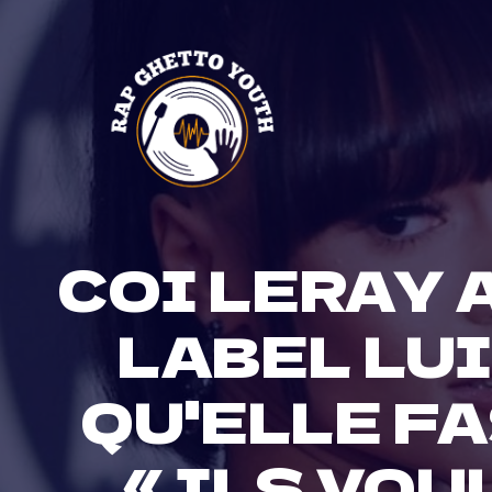
Skip
to
content
COI LERAY 
LABEL LUI
QU'ELLE FA
« ILS VOU