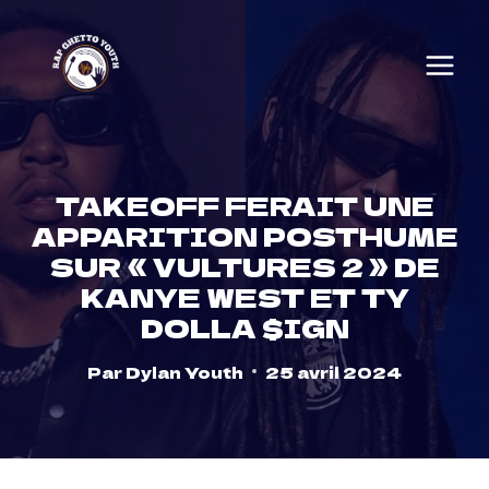
Skip
to
content
TAKEOFF FERAIT UNE
APPARITION POSTHUME
SUR « VULTURES 2 » DE
KANYE WEST ET TY
DOLLA $IGN
Par
Dylan Youth
25 avril 2024