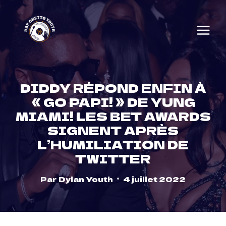
Skip
to
content
DIDDY RÉPOND ENFIN À
« GO PAPI! » DE YUNG
MIAMI! LES BET AWARDS
SIGNENT APRÈS
L’HUMILIATION DE
TWITTER
Par
Dylan Youth
4 juillet 2022