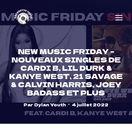
Skip
to
content
NEW MUSIC FRIDAY –
NOUVEAUX SINGLES DE
CARDI B, LIL DURK &
KANYE WEST, 21 SAVAGE
& CALVIN HARRIS, JOEY
BADASS ET PLUS
Par
Dylan Youth
4 juillet 2022