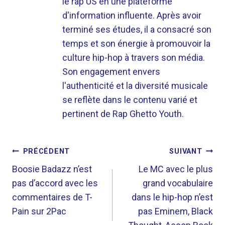
le rap US en une plateforme
d'information influente. Après avoir
terminé ses études, il a consacré son
temps et son énergie à promouvoir la
culture hip-hop à travers son média.
Son engagement envers
l'authenticité et la diversité musicale
se reflète dans le contenu varié et
pertinent de Rap Ghetto Youth.
NAVIGATION
PRÉCÉDENT
SUIVANT
DE
Boosie Badazz n’est
Le MC avec le plus
pas d’accord avec les
grand vocabulaire
L’ARTICLE
commentaires de T-
dans le hip-hop n’est
Pain sur 2Pac
pas Eminem, Black