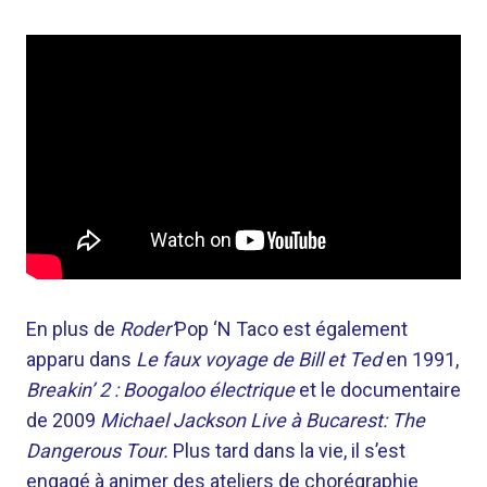
En plus de
Roder’
Pop ‘N Taco est également
apparu dans
Le faux voyage de Bill et Ted
en 1991,
Breakin’ 2 : Boogaloo électrique
et le documentaire
de 2009
Michael Jackson Live à Bucarest: The
Dangerous Tour.
Plus tard dans la vie, il s’est
engagé à animer des ateliers de chorégraphie