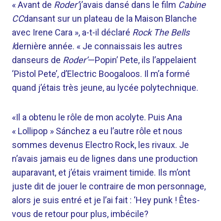
« Avant de
Roder’
j’avais dansé dans le film
Cabine
CC
dansant sur un plateau de la Maison Blanche
avec Irene Cara », a-t-il déclaré
Rock The Bells
l
dernière année. « Je connaissais les autres
danseurs de
Roder’
—Popin’ Pete, ils l’appelaient
‘Pistol Pete’, d’Electric Boogaloos. Il m’a formé
quand j’étais très jeune, au lycée polytechnique.
«Il a obtenu le rôle de mon acolyte. Puis Ana
« Lollipop » Sánchez a eu l’autre rôle et nous
sommes devenus Electro Rock, les rivaux. Je
n’avais jamais eu de lignes dans une production
auparavant, et j’étais vraiment timide. Ils m’ont
juste dit de jouer le contraire de mon personnage,
alors je suis entré et je l’ai fait : ‘Hey punk ! Êtes-
vous de retour pour plus, imbécile?