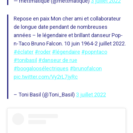
— rhettmatique (@rhettmatique)
3 juillet 2022
Repose en paix Mon cher ami et collaborateur
de longue date pendant de nombreuses
années – le légendaire et brillant danseur Pop-
n-Taco Bruno Falcon. 10 juin 1964-2 juillet 2022.
#éclater
#roder
#légendaire
#popntaco
#tonibasil
#danseur de rue
#boogaloosélectriques
#brunofalcon
pic.twitter.com/Vy2rL7jyRc
– Toni Basil (@Toni_Basil)
3 juillet 2022