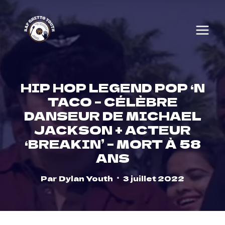
Skip
to
content
HIP HOP LEGEND POP ‘N
TACO – CÉLÈBRE
DANSEUR DE MICHAEL
JACKSON + ACTEUR
‘BREAKIN’ – MORT À 58
ANS
Par
Dylan Youth
3 juillet 2022