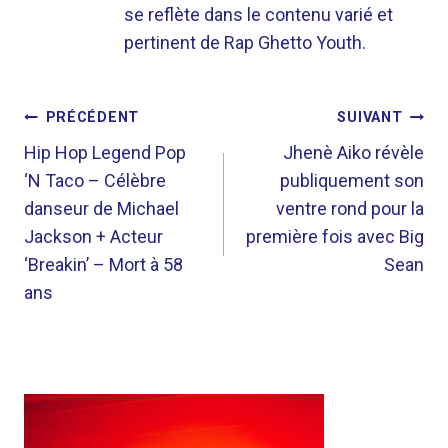
se reflète dans le contenu varié et
pertinent de Rap Ghetto Youth.
NAVIGATION
PRÉCÉDENT
SUIVANT
DE
Hip Hop Legend Pop
Jhenè Aiko révèle
‘N Taco – Célèbre
publiquement son
L’ARTICLE
danseur de Michael
ventre rond pour la
Jackson + Acteur
première fois avec Big
‘Breakin’ – Mort à 58
Sean
ans