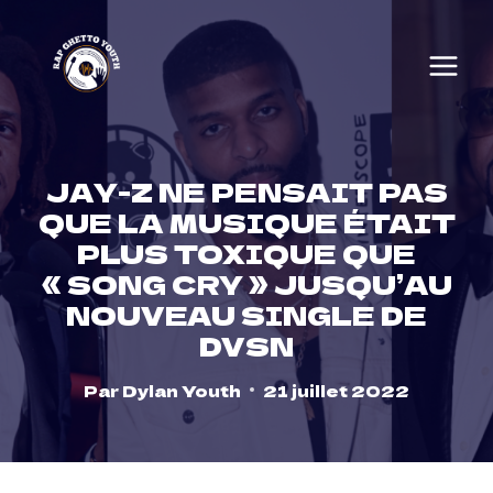
Skip
to
content
JAY-Z NE PENSAIT PAS
QUE LA MUSIQUE ÉTAIT
PLUS TOXIQUE QUE
« SONG CRY » JUSQU’AU
NOUVEAU SINGLE DE
DVSN
Par
Dylan Youth
21 juillet 2022